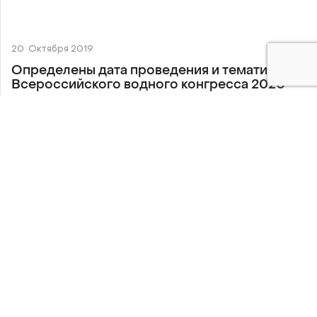
20
Октября 2019
Определены дата проведения и тематика
Всероссийского водного конгресса 2020
Оргкомитет Всероссийского водного конгресса
определил дату проведения и тематику деловой
программы следующего мероприятия. Очередной
четвертый по счёту Конгресс состоится в Москве в
Центре международной торговли с 22 по 24 июня
2020 года. Главной темой станет «Водные ресурсы
– национальные приоритеты и задачи. Новые точки
экономического и технологического развития
водохозяйственного комплекса».