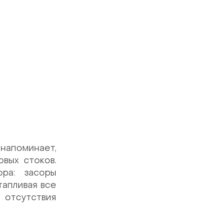
напоминает,
вых стоков.
ра: засоры
тапливая все
отсутствия