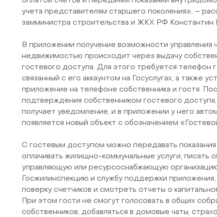
оплатой счетов и передачей показаний внутридом
учета представителям старшего поколения», – рас
замминистра строительства и ЖКХ РФ Константин 
В приложении получение возможности управления 
недвижимостью происходит через выдачу собстве
гостевого доступа. Для этого требуется телефон г
связанный с его аккаунтом на Госуслугах, а также у
приложение на телефоне собственника и гостя. По
подтверждения собственником гостевого доступа,
получает уведомление, и в приложении у него авто
появляется новый объект с обозначением «Гостево
С гостевым доступом можно передавать показания 
оплачивать жилищно-коммунальные услуги, писать 
управляющую или ресурсоснабжающую организацию
Госжилинспекцию и службу поддержки приложения, 
поверку счетчиков и смотреть отчеты о капитальн
При этом гости не смогут голосовать в общих собр
собственников, добавляться в домовые чаты, страх