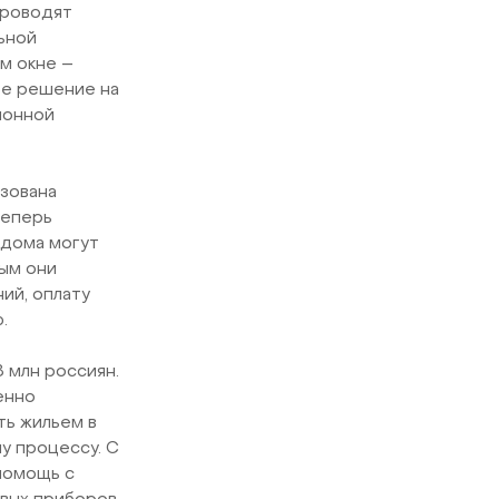
проводят
ьной
м окне –
ое решение на
ионной
изована
Теперь
 дома могут
ым они
ий, оплату
.
 млн россиян.
енно
ть жильем в
му процессу. С
помощь с