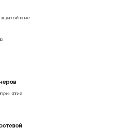
защитой и не
их
онеров
 принятия
остевой