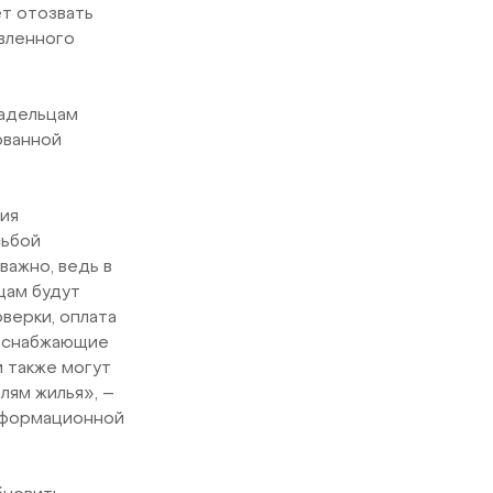
т отозвать
авленного
ладельцам
ованной
ия
сьбой
важно, ведь в
цам будут
оверки, оплата
соснабжающие
и также могут
лям жилья», –
нформационной