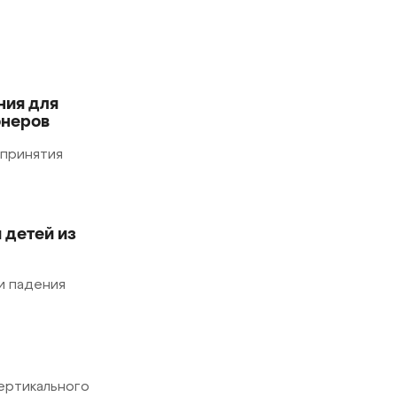
ния для
онеров
 принятия
 детей из
и падения
вертикального