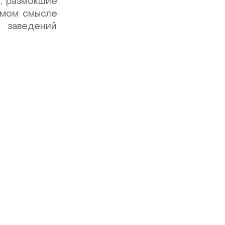
и, размокшие
рямом смысле
 заведений