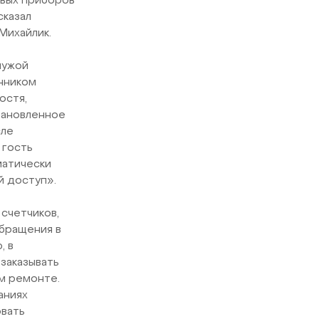
овых приборов
сказал
Михайлик.
чужой
нником
остя,
становленное
сле
 гость
матически
й доступ».
счетчиков,
обращения в
, в
заказывать
ом ремонте.
аниях
овать