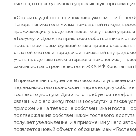
счетов, отправку заявок в управляющую организацию
«Оценить удобство приложения уже смогли более 8
Теперь наниматели жилых помещений и люди, врем
проживающие у родственников, могут сами управля
«Госуслуги Дом», не привлекая собственника к это
появлением новых функций стало проще оказывать 
оплатой счетов и передачей показаний внутридом
учета представителям старшего поколения», – рас
замминистра строительства и ЖКХ РФ Константин 
В приложении получение возможности управления 
недвижимостью происходит через выдачу собстве
гостевого доступа. Для этого требуется телефон г
связанный с его аккаунтом на Госуслугах, а также у
приложение на телефоне собственника и гостя. По
подтверждения собственником гостевого доступа,
получает уведомление, и в приложении у него авто
появляется новый объект с обозначением «Гостево