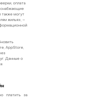
оверки, оплата
соснабжающие
и также могут
лям жилья», –
нформационной
бновить
re, AppStore,
рез
уг. Данные о
ся
йн
но платить за