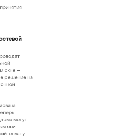
 принятия
остевой
проводят
ьной
м окне –
ое решение на
ионной
изована
Теперь
 дома могут
ым они
ий, оплату