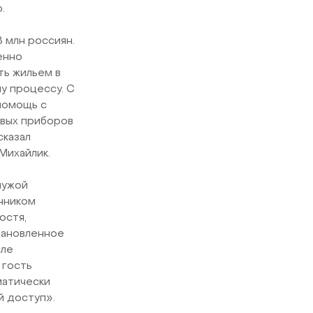
.
 млн россиян.
енно
ть жильем в
му процессу. С
помощь с
овых приборов
сказал
Михайлик.
чужой
нником
остя,
становленное
сле
 гость
матически
й доступ».