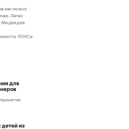
в как можно
чки. Запас
л Медведев.
циалисты ЛОКСа
ния для
онеров
 принятия
 детей из