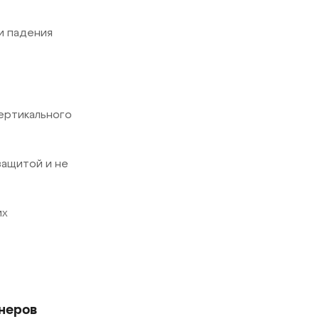
и падения
вертикального
защитой и не
их
онеров