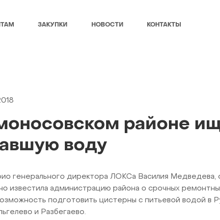
НТАМ
ЗАКУПКИ
НОВОСТИ
КОНТАКТЫ
2018
моносовском районе ищ
авшую воду
рио генерального директора ЛОКСа Василия Медведева, 
о известила администрацию района о срочных ремонтных
возможность подготовить цистерны с питьевой водой в Р
льгелево и Разбегаево.