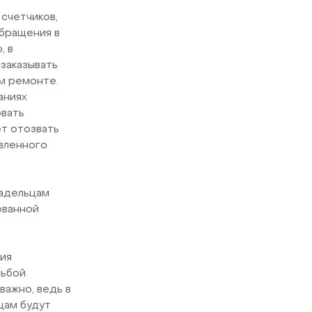
счетчиков,
обращения в
, в
заказывать
ом ремонте.
аниях
овать
т отозвать
авленного
ладельцам
ованной
ия
сьбой
важно, ведь в
цам будут