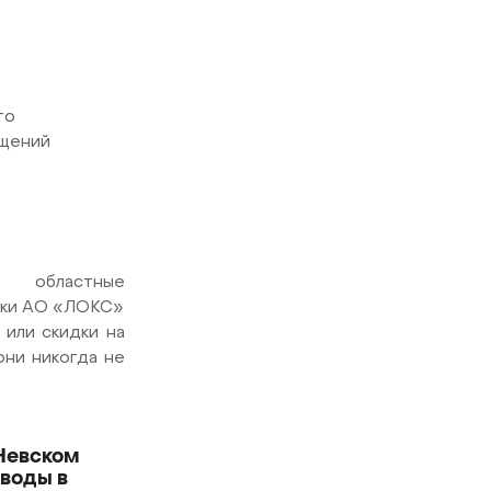
го
ищений
 областные
ики АО «ЛОКС»
или скидки на
они никогда не
Невском
 воды в